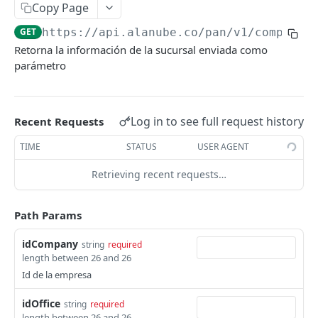
Copy Page
Consultar la información de la empresa
GET
principal asociada al token
GET
https://api.alanube.co/pan/v1
/companie
Retorna la información de la sucursal enviada como
Actualizar la información de la empresa
PATCH
parámetro
principal asociada al token
Deshabilitar la empresa principal
DEL
Log in to see full request history
Recent Requests
Afiliación en el ambiente y obtención de
GET
código de seguridad QR
TIME
STATUS
USER AGENT
Crear una sucursal asociada a una compañia
POST
Retrieving recent requests…
Consultar listado de oficinas
GET
Path Params
Consultar la información de una sucursal
GET
Actualizar la información de una sucursal
idCompany
PATCH
string
required
length between 26 and 26
Consultar la información de la sucursal
GET
Id de la empresa
principal
idOffice
string
required
Actualizar la información de la sucursal
PATCH
length between 26 and 26